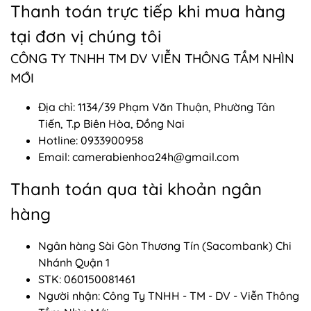
Thanh toán trực tiếp khi mua hàng
tại đơn vị chúng tôi
CÔNG TY TNHH TM DV VIỄN THÔNG TẦM NHÌN
MỚI
Địa chỉ: 1134/39 Phạm Văn Thuận, Phường Tân
Tiến, T.p Biên Hòa, Đồng Nai
Hotline: 0933900958
Email: camerabienhoa24h@gmail.com
Thanh toán qua tài khoản ngân
hàng
Ngân hàng Sài Gòn Thương Tín (Sacombank) Chi
Nhánh Quận 1
STK: 060150081461
Người nhận: Công Ty TNHH - TM - DV - Viễn Thông