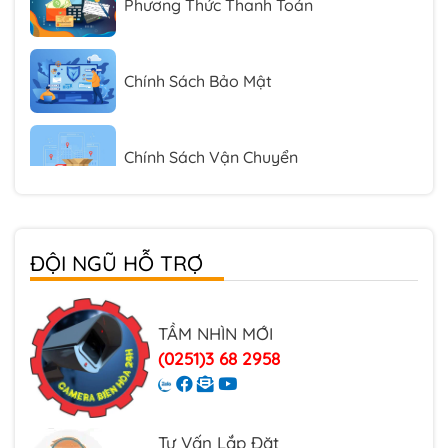
Chính Sách Bảo Mật
Chính Sách Vận Chuyển
Chính sách Đổi Trả Hàng
ĐỘI NGŨ HỖ TRỢ
Chính Sách Về Đặt Hàng
TẦM NHÌN MỚI
(0251)3 68 2958
Phương Thức Thanh Toán
Tư Vấn Lắp Đặt