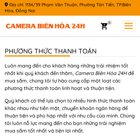
Địa chỉ: 1134/39 Phạm Văn Thuận, Phường Tân Tiến, TP.Biên
Hòa, Đồng Nai
0
PHƯƠNG THỨC THANH TOÁN
Luôn mang đến cho khách hàng những trải nhiệm tốt
nhất khi quý khách đến thăm,
Camera Biên Hòa 24H
để
mua sắm, chúng tôi tự hào cung cấp một loạt các
phương thức thanh toán linh hoạt và thuận tiện.
Quý khách có thể lựa chọn từ nhiều hình thức thanh toán
khác nhau như tiền mặt, chuyển khoản ngân hàng để
thuận tiện và phù hợp nhất với nhu cầu của mình. Chúng
tôi luôn nỗ lực mang đến cho bạn những trải nghiệm
mua sắm tốt nhất và tiện lợi nhất.