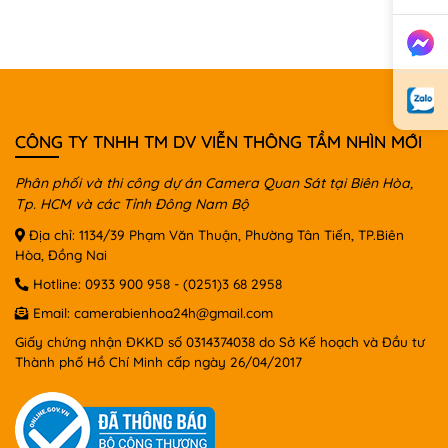
CÔNG TY TNHH TM DV VIỄN THÔNG TẦM NHÌN MỚI
Phân phối và thi công dự án Camera Quan Sát tại Biên Hòa,
Tp. HCM và các Tỉnh Đông Nam Bộ
Địa chỉ: 1134/39 Phạm Văn Thuận, Phường Tân Tiến, TP.Biên
Hòa, Đồng Nai
Hotline:
0933 900 958
-
(0251)3 68 2958
Email:
camerabienhoa24h@gmail.com
Giấy chứng nhận ĐKKD số 0314374038 do Sở Kế hoạch và Đầu tư
Thành phố Hồ Chí Minh cấp ngày 26/04/2017