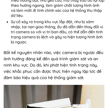
theo hướng dọc như yêu cầu, mà thay vào đó lại lắp
theo hướng ngang, làm giảm chất lượng hình ảnh
và làm mất đi tính chính xác của hệ thống thu thập
dữ liệu.
Sự cố xảy ra trong khu vực lắp đặt, như bị xâm
nhập, tai nạn giao thông, ẩu đả dẫn đến thay đổi vị
trí camera so với vị trí ban đầu, có thể dẫn đến tình
trạng camera bị lệch và gây ra hiện tượng hình ảnh
bị ngược.
Bất kể nguyên nhân nào, việc camera bị ngược đều
ảnh hưởng đáng kể đến quá trình giám sát và an
ninh khu vực. Do đó, khi phát hiện tình trạng này,
việc khắc phục cần được thực hiện ngay lập tức để
đảm bảo hiệu quả của hệ thống giám sát.