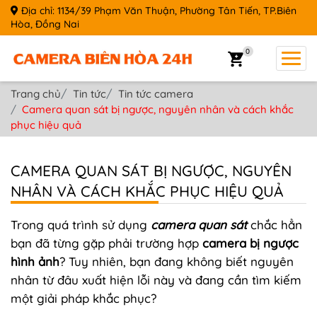
Địa chỉ: 1134/39 Phạm Văn Thuận, Phường Tân Tiến, TP.Biên
Hòa, Đồng Nai
0
Trang chủ
Tin tức
Tin tức camera
Camera quan sát bị ngược, nguyên nhân và cách khắc
phục hiệu quả
CAMERA QUAN SÁT BỊ NGƯỢC, NGUYÊN
NHÂN VÀ CÁCH KHẮC PHỤC HIỆU QUẢ
Trong quá trình sử dụng
camera quan sát
chắc hẳn
bạn đã từng gặp phải trường hợp
camera bị ngược
hình ảnh
? Tuy nhiên, bạn đang không biết nguyên
nhân từ đâu xuất hiện lỗi này và đang cần tìm kiếm
một giải pháp khắc phục?