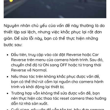
Nguyên nhân chủ yếu của vấn đề này thường là do
thiết lập sai lệch, nhưng việc khắc phục lại rất đơn
giản. Để sửa lỗi này, bạn có thể thực hiện những
bước sau:
Đầu tiên, truy cập vào cài đặt Reverse hoặc Car
Reverse trên menu của camera hành trình. Sau đó,
chuyển chế độ từ ON sang OFF hoặc từ trạng thái
Reverse về Normal.
Nếu thao tác trên không khắc phục được vấn đề,
bạn có thể thử rút cắm lại nguồn cho camera hành
trình và khởi động lại thiết bị.
Trường hợp vẫn không thể sửa được vấn đề, bạn
nên thực hiện các thao tác reset camera theo hướng
dẫn từ nhà sản xuất.
Cuối cùng, nếu vấn đề vẫn tồn tại, hãy đưa camera