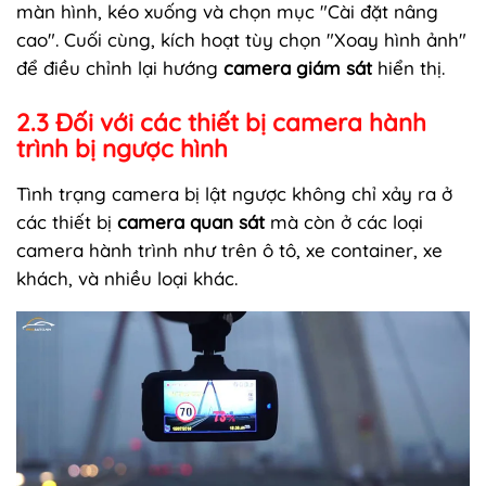
màn hình, kéo xuống và chọn mục "Cài đặt nâng
cao". Cuối cùng, kích hoạt tùy chọn "Xoay hình ảnh"
để điều chỉnh lại hướng
camera giám sát
hiển thị.
2.3 Đối với các thiết bị camera hành
trình bị ngược hình
Tình trạng camera bị lật ngược không chỉ xảy ra ở
các thiết bị
camera quan sát
mà còn ở các loại
camera hành trình như trên ô tô, xe container, xe
khách, và nhiều loại khác.