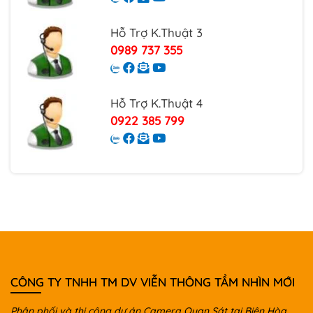
Hỗ Trợ K.Thuật 3
0989 737 355
Hỗ Trợ K.Thuật 4
0922 385 799
CÔNG TY TNHH TM DV VIỄN THÔNG TẦM NHÌN MỚI
Phân phối và thi công dự án Camera Quan Sát tại Biên Hòa,