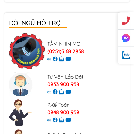
Lắp đặt Camera giá rẻ tại Đồng Nai
ĐỘI NGŨ HỖ TRỢ
Lắp đặt Camera Biên Hòa
TẦM NHÌN MỚI
(0251)3 68 2958
Tư Vấn Lắp Đặt
0933 900 958
P.Kế Toán
0948 900 959