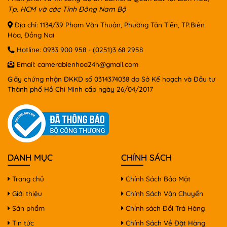
Tp. HCM và các Tỉnh Đông Nam Bộ
Địa chỉ: 1134/39 Phạm Văn Thuận, Phường Tân Tiến, TP.Biên
Hòa, Đồng Nai
Hotline:
0933 900 958
-
(0251)3 68 2958
Email:
camerabienhoa24h@gmail.com
Giấy chứng nhận ĐKKD số 0314374038 do Sở Kế hoạch và Đầu tư
Thành phố Hồ Chí Minh cấp ngày 26/04/2017
DANH MỤC
CHÍNH SÁCH
Trang chủ
Chính Sách Bảo Mật
Giới thiệu
Chính Sách Vận Chuyển
Sản phẩm
Chính sách Đổi Trả Hàng
Tin tức
Chính Sách Về Đặt Hàng