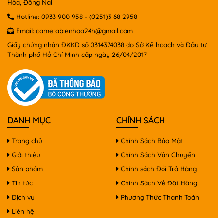
Hòa, Đồng Nai
Hotline:
0933 900 958
-
(0251)3 68 2958
Email:
camerabienhoa24h@gmail.com
Giấy chứng nhận ĐKKD số 0314374038 do Sở Kế hoạch và Đầu tư
Thành phố Hồ Chí Minh cấp ngày 26/04/2017
DANH MỤC
CHÍNH SÁCH
Trang chủ
Chính Sách Bảo Mật
Giới thiệu
Chính Sách Vận Chuyển
Sản phẩm
Chính sách Đổi Trả Hàng
Tin tức
Chính Sách Về Đặt Hàng
Dịch vụ
Phương Thức Thanh Toán
Liên hệ