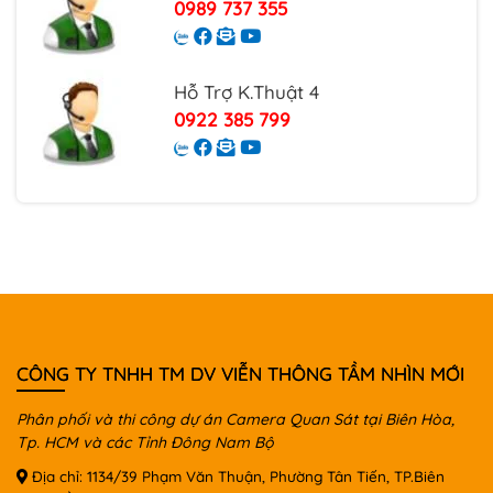
0989 737 355
Hỗ Trợ K.Thuật 4
0922 385 799
CÔNG TY TNHH TM DV VIỄN THÔNG TẦM NHÌN MỚI
Phân phối và thi công dự án Camera Quan Sát tại Biên Hòa,
Tp. HCM và các Tỉnh Đông Nam Bộ
Địa chỉ: 1134/39 Phạm Văn Thuận, Phường Tân Tiến, TP.Biên