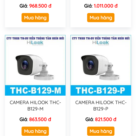
Giá
:
968.500 đ
Giá
:
1.011.000 đ
Mua hàng
Mua hàng
CAMERA HILOOK THC-
CAMERA HILOOK THC-
B129-M
B129-P
Giá
:
863.500 đ
Giá
:
821.500 đ
Mua hàng
Mua hàng