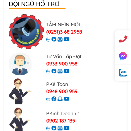
Phụ Kiện Đèn Năng Lượng Mặt Trời
ĐỘI NGŨ HỖ TRỢ
TẦM NHÌN MỚI
(0251)3 68 2958
Tư Vấn Lắp Đặt
0933 900 958
P.Kế Toán
0948 900 959
P.Kinh Doanh 1
0902 187 135