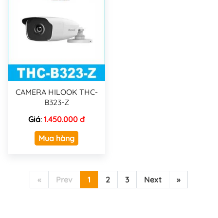
CAMERA HILOOK THC-
B323-Z
Giá
:
1.450.000 đ
Mua hàng
«
Prev
1
2
3
Next
»