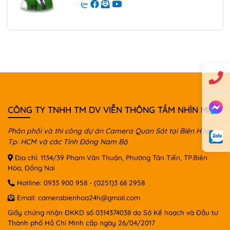
CÔNG TY TNHH TM DV VIỄN THÔNG TẦM NHÌN MỚI
Phân phối và thi công dự án Camera Quan Sát tại Biên Hòa,
Tp. HCM và các Tỉnh Đông Nam Bộ
Địa chỉ: 1134/39 Phạm Văn Thuận, Phường Tân Tiến, TP.Biên
Hòa, Đồng Nai
Hotline:
0933 900 958
-
(0251)3 68 2958
Email:
camerabienhoa24h@gmail.com
Giấy chứng nhận ĐKKD số 0314374038 do Sở Kế hoạch và Đầu tư
Thành phố Hồ Chí Minh cấp ngày 26/04/2017