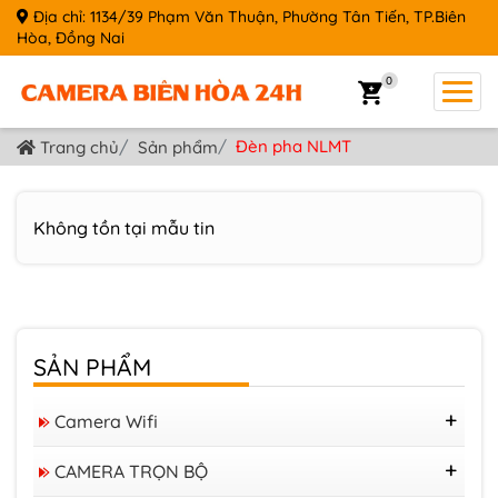
Địa chỉ: 1134/39 Phạm Văn Thuận, Phường Tân Tiến, TP.Biên
Hòa, Đồng Nai
0
Đèn pha NLMT
Trang chủ
Sản phẩm
Không tồn tại mẫu tin
SẢN PHẨM
Camera Wifi
Camera Tapo
CAMERA TRỌN BỘ
Camera IMOU