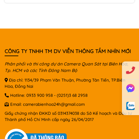
CÔNG TY TNHH TM DV VIỄN THÔNG TẦM NHÌN MỚI
Phân phối và thi công dự án Camera Quan Sát tại Biên Hòa,
Tp. HCM và các Tỉnh Đông Nam Bộ
Địa chỉ: 1134/39 Phạm Văn Thuận, Phường Tân Tiến, TP.Biên
Hòa, Đồng Nai
Hotline:
0933 900 958
-
(0251)3 68 2958
Email:
camerabienhoa24h@gmail.com
Giấy chứng nhận ĐKKD số 0314374038 do Sở Kế hoạch và Đầu tư
Thành phố Hồ Chí Minh cấp ngày 26/04/2017