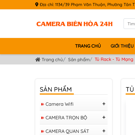
Địa chỉ: 1134/39 Phạm Văn Thuận, Phường Tân T
TRANG CHỦ
GIỚI THIỆU
Tủ Rack - Tủ Mạng
Trang chủ
Sản phẩm
SẢN PHẨM
TỦ
Camera Wifi
Camera Tapo
CAMERA TRỌN BỘ
Camera IMOU
Bộ KIT 04 Camera
Camera IP WIFI Ezviz
CAMERA QUAN SÁT
VIGI 4MP