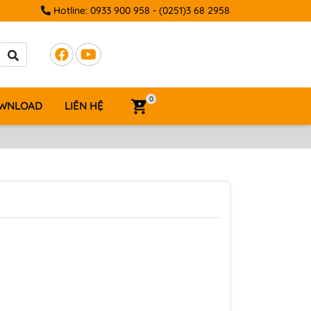
Hotline:
0933 900 958
-
(0251)3 68 2958
0
WNLOAD
LIÊN HỆ