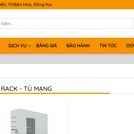
iến, TP.Biên Hòa, Đồng Nai
DỊCH VỤ
BẢNG GIÁ
BẢO HÀNH
TIN TỨC
DO
 RACK - TỦ MẠNG