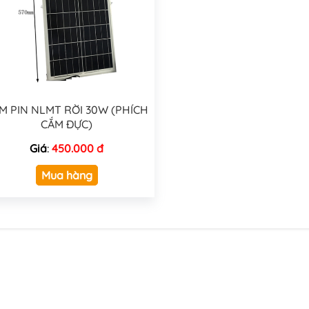
M PIN NLMT RỜI 30W (PHÍCH
CẮM ĐỰC)
Giá
:
450.000 đ
Mua hàng