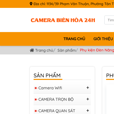
Địa chỉ: 1134/39 Phạm Văn Thuận, Phường Tân T
TRANG CHỦ
GIỚI THIỆU
Phụ kiện Đèn Năng
Trang chủ
Sản phẩm
SẢN PHẨM
PH
Camera Wifi
Camera Tapo
CAMERA TRỌN BỘ
Camera IMOU
Bộ KIT 04 Camera
Camera IP WIFI Ezviz
CAMERA QUAN SÁT
VIGI 4MP