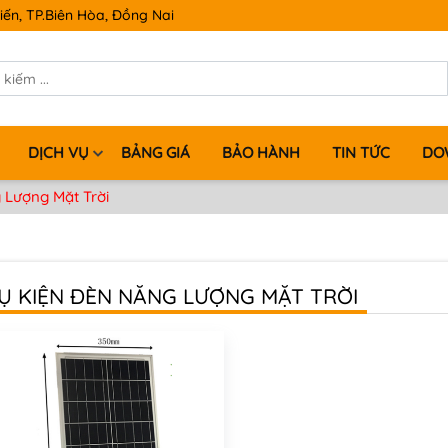
iến, TP.Biên Hòa, Đồng Nai
DỊCH VỤ
BẢNG GIÁ
BẢO HÀNH
TIN TỨC
DO
 Lượng Mặt Trời
Ụ KIỆN ĐÈN NĂNG LƯỢNG MẶT TRỜI