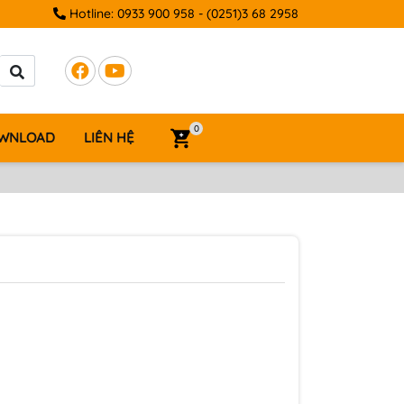
Hotline:
0933 900 958
-
(0251)3 68 2958
0
WNLOAD
LIÊN HỆ