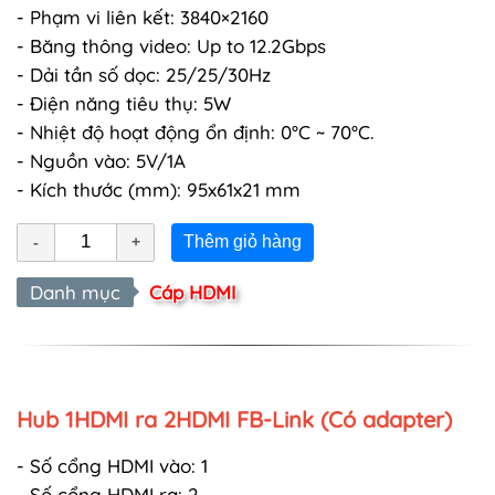
- Phạm vi liên kết: 3840×2160
- Băng thông video: Up to 12.2Gbps
- Dải tần số dọc: 25/25/30Hz
- Điện năng tiêu thụ: 5W
- Nhiệt độ hoạt động ổn định: 0°C ~ 70°C.
- Nguồn vào: 5V/1A
- Kích thước (mm): 95x61x21 mm
Thêm giỏ hàng
Danh mục
Cáp HDMI
Hub 1HDMI ra 2HDMI FB-Link (Có adapter)
- Số cổng HDMI vào: 1
- Số cổng HDMI ra: 2