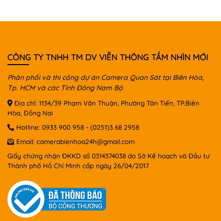
CÔNG TY TNHH TM DV VIỄN THÔNG TẦM NHÌN MỚI
Phân phối và thi công dự án Camera Quan Sát tại Biên Hòa,
Tp. HCM và các Tỉnh Đông Nam Bộ
Địa chỉ: 1134/39 Phạm Văn Thuận, Phường Tân Tiến, TP.Biên
Hòa, Đồng Nai
Hotline:
0933 900 958
-
(0251)3 68 2958
Email:
camerabienhoa24h@gmail.com
Giấy chứng nhận ĐKKD số 0314374038 do Sở Kế hoạch và Đầu tư
Thành phố Hồ Chí Minh cấp ngày 26/04/2017