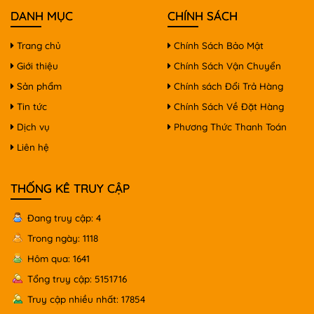
DANH MỤC
CHÍNH SÁCH
Trang chủ
Chính Sách Bảo Mật
Giới thiệu
Chính Sách Vận Chuyển
Sản phẩm
Chính sách Đổi Trả Hàng
Tin tức
Chính Sách Về Đặt Hàng
Dịch vụ
Phương Thức Thanh Toán
Liên hệ
THỐNG KÊ TRUY CẬP
Đang truy cập: 4
Trong ngày: 1118
Hôm qua: 1641
Tổng truy cập: 5151716
Truy cập nhiều nhất: 17854