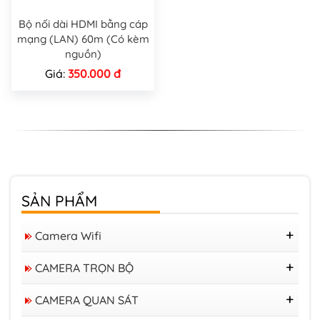
Bộ nối dài HDMI bằng cáp
mạng (LAN) 60m (Có kèm
nguồn)
Giá:
350.000 đ
SẢN PHẨM
Camera Wifi
Camera Tapo
CAMERA TRỌN BỘ
Camera IMOU
Bộ KIT 04 Camera VIGI 4MP
Camera IP WIFI Ezviz
CAMERA QUAN SÁT
Trọn Bộ 04 Camera
Camera KBONE