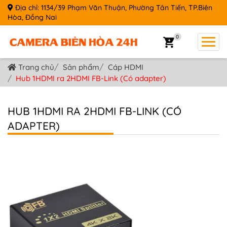
Địa chỉ: 1134/39 Phạm Văn Thuận, Phường Tân Tiến, TP.Biên
Hòa, Đồng Nai
0
Trang chủ
Sản phẩm
Cáp HDMI
Hub 1HDMI ra 2HDMI FB-Link (Có adapter)
HUB 1HDMI RA 2HDMI FB-LINK (CÓ
ADAPTER)