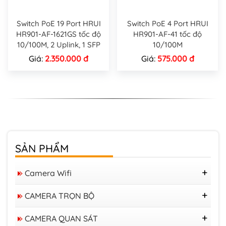
Tên sản
Switch 10 cổng với 8 cổng 10/100M + 2
phẩm
10/100/1000M POE Ports
Switch PoE 19 Port HRUI
Switch PoE 4 Port HRUI
HR901-AF-1621GS tốc độ
HR901-AF-41 tốc độ
Mã sản
HR901-AF-82GN
10/100M, 2 Uplink, 1 SFP
10/100M
phẩm
Giá:
2.350.000 đ
Giá:
575.000 đ
Giao diện
8 Cổng PoE10/100M + 2 cổng Uplink
10/100/1000M
10BASE-T: Cat3,4,5 UTP (≤100 mét);
Truyền
thông
100BASE-TX: Cat5 trở lên (≤100 mét);
SẢN PHẨM
mạng
1000BASE-TX: Cat5 trở lên (≤100 mét)
Camera Wifi
Băng
5.6Gbps
Camera Tapo
CAMERA TRỌN BỘ
thông
Camera IMOU
Bộ KIT 04 Camera VIGI 4MP
Camera IP WIFI Ezviz
CAMERA QUAN SÁT
MAC
2K
Trọn Bộ 04 Camera