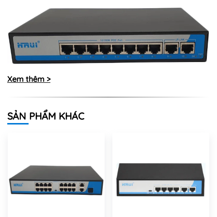
Xem thêm >
SẢN PHẨM KHÁC
Thông số kỹ thuật của PoE Switch
8-Port
10/100M
Hrui HR900-AF-82N