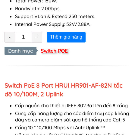
Total Power: 150W.
Bandwidth: 2.0Gbps.
Support VLan & Extend 250 meters.
Internal Power Supply: 52V/2.88A.
Thêm giỏ hàng
Danh mục
Switch POE
Switch PoE 8 Port HRUI HR901-AF-82N tốc
độ 10/100M, 2 Uplink
Cấp nguồn cho thiết bị IEEE 802.3af lên đến 8 cổng
Cung cấp năng lượng cho các điểm truy cập không
dây và camera giám sát qua hệ thống cáp Cat-5
Cổng 10 * 10/100 Mbps với AutoUplink ™