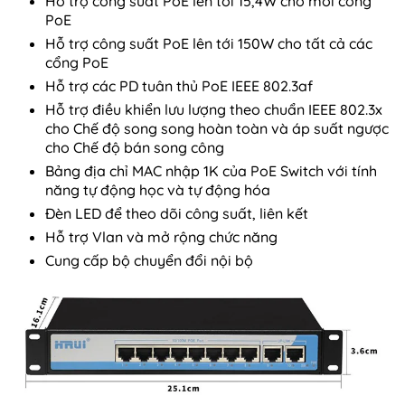
Hỗ trợ công suất PoE lên tới 15,4W cho mỗi cổng
PoE
Hỗ trợ công suất PoE lên tới 150W cho tất cả các
cổng PoE
Hỗ trợ các PD tuân thủ PoE IEEE 802.3af
Hỗ trợ điều khiển lưu lượng theo chuẩn IEEE 802.3x
cho Chế độ song song hoàn toàn và áp suất ngược
cho Chế độ bán song công
Bảng địa chỉ MAC nhập 1K của PoE Switch với tính
năng tự động học và tự động hóa
Đèn LED để theo dõi công suất, liên kết
Hỗ trợ Vlan và mở rộng chức năng
Cung cấp bộ chuyển đổi nội bộ