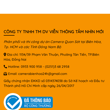
CÔNG TY TNHH TM DV VIỄN THÔNG TẦM NHÌN MỚI
Phân phối và thi công dự án Camera Quan Sát tại Biên Hòa,
Tp. HCM và các Tỉnh Đông Nam Bộ
Địa chỉ: 1134/39 Phạm Văn Thuận, Phường Tân Tiến, TP.Biên
Hòa, Đồng Nai
Hotline:
0933 900 958
-
(0251)3 68 2958
Email:
camerabienhoa24h@gmail.com
Giấy chứng nhận ĐKKD số 0314374038 do Sở Kế hoạch và Đầu tư
Thành phố Hồ Chí Minh cấp ngày 26/04/2017