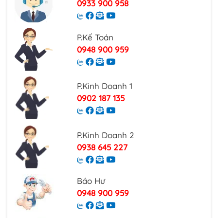
0933 900 958
Nhiệt độ lưu trữ: -40 ° ~ 85 ° C;
làm việc
Độ ẩm
tối đa 90%, không ngưng tụ
P.Kế Toán
hoạt
0948 900 959
động
Chứng
CE Mark ,thương mại; CE/LVD EN60950,
P.Kinh Doanh 1
nhận
RoHS, FCC
0902 187 135
Bức xạ
CE mark, thương mại; FCC Part 15 Class B;
VCCI Class B; EN 55022 (CISPR 22), Class B
P.Kinh Doanh 2
Khoảng
100m, 250m (khi ở tốc độ dữ liệu 10M với
0938 645 227
cách
Cat6.)
truyền
Báo Hư
Bảo
2 năm
hành
0948 900 959