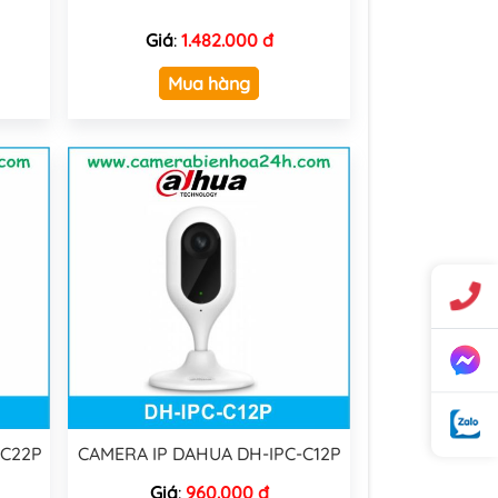
Giá
:
1.482.000 đ
Mua hàng
-C22P
CAMERA IP DAHUA DH-IPC-C12P
Giá
:
960.000 đ