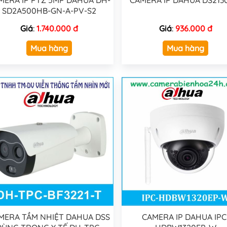
MERA IP PTZ 5MP DAHUA DH-
CAMERA IP DAHUA DS213
SD2A500HB-GN-A-PV-S2
Giá
:
1.740.000 đ
Giá
:
936.000 đ
Mua hàng
Mua hàng
MERA TẦM NHIỆT DAHUA DSS
CAMERA IP DAHUA IPC