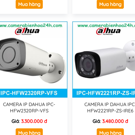
Mua hàng
Mua hàng
CAMERA IP DAHUA IPC-
CAMERA IP DAHUA IPC
HFW2320RP-VFS
HFW2221RP-ZS-IRE6
Giá
:
3.300.000 đ
Giá
:
3.480.000 đ
Mua hàng
Mua hàng