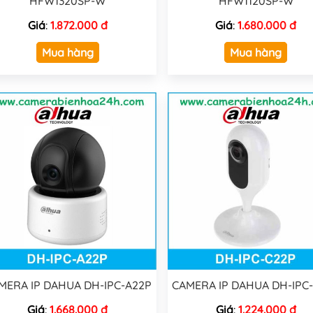
HFW1320SP-W
HFW1120SP-W
Giá
:
1.872.000 đ
Giá
:
1.680.000 đ
Mua hàng
Mua hàng
MERA IP DAHUA DH-IPC-A22P
CAMERA IP DAHUA DH-IPC
Giá
:
1.668.000 đ
Giá
:
1.224.000 đ