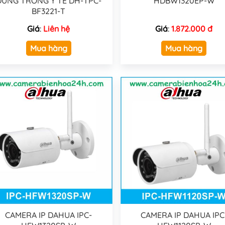
DÙNG TRONG Y TẾ DH-TPC-
HDBW1320EP-W
BF3221-T
Giá
:
Liên hệ
Giá
:
1.872.000 đ
Mua hàng
Mua hàng
CAMERA IP DAHUA IPC-
CAMERA IP DAHUA IPC