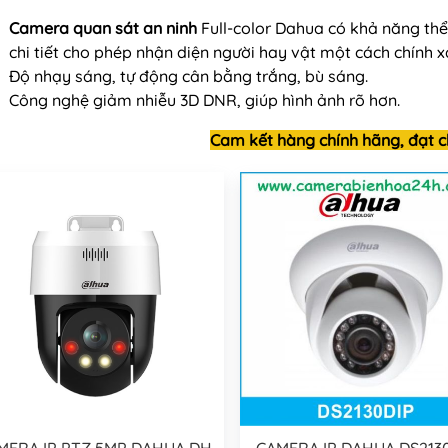
Camera quan sát an ninh
Full-color Dahua có khả năng thể
chi tiết cho phép nhận diện người hay vật một cách chính x
Độ nhạy sáng, tự động cân bằng trắng, bù sáng.
Công nghệ giảm nhiễu 3D DNR, giúp hình ảnh rõ hơn.
Cam kết hàng chính hãng, đạt c