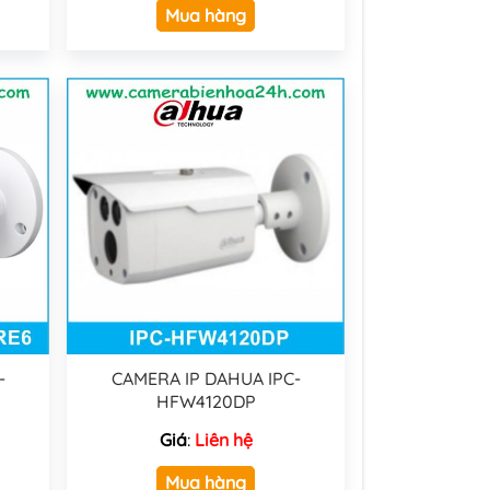
Mua hàng
-
CAMERA IP DAHUA IPC-
HFW4120DP
Giá
:
Liên hệ
Mua hàng