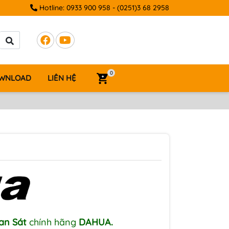
Hotline:
0933 900 958
-
(0251)3 68 2958
0
WNLOAD
LIÊN HỆ
an Sát
chính hãng
DAHUA.