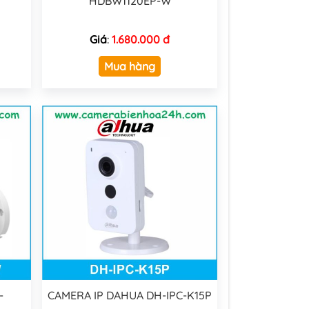
HDBW1120EP-W
Giá
:
1.680.000 đ
Mua hàng
-
CAMERA IP DAHUA DH-IPC-K15P