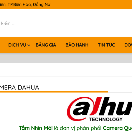
iến, TP.Biên Hòa, Đồng Nai
DỊCH VỤ
BẢNG GIÁ
BẢO HÀNH
TIN TỨC
DO
MERA DAHUA
Tầm Nhìn Mới
là đơn vị phân phối
Camera Qu