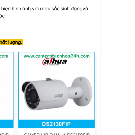
 hiện hình ảnh với màu sắc sinh độngvà
ác.
hất lượng.