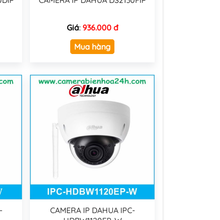
0DIP
CAMERA IP DAHUA DS2130FIP
Giá
:
936.000 đ
Mua hàng
-
CAMERA IP DAHUA IPC-