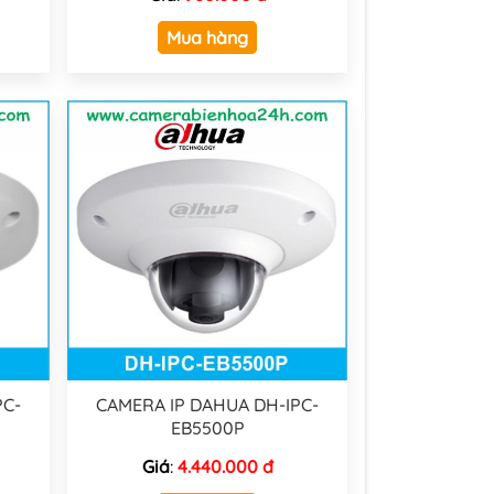
Mua hàng
PC-
CAMERA IP DAHUA DH-IPC-
EB5500P
Giá
:
4.440.000 đ