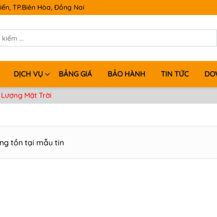
iến, TP.Biên Hòa, Đồng Nai
DỊCH VỤ
BẢNG GIÁ
BẢO HÀNH
TIN TỨC
DO
 Lượng Mặt Trời
ng tồn tại mẫu tin