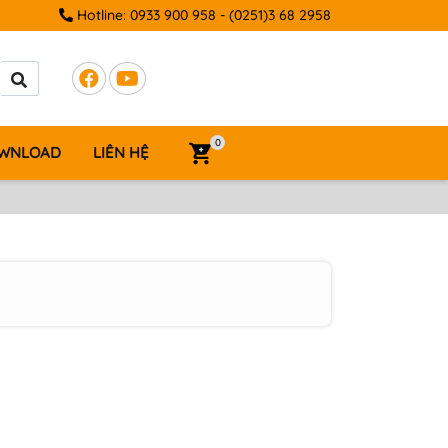
Hotline:
0933 900 958
-
(0251)3 68 2958
0
WNLOAD
LIÊN HỆ