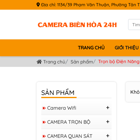
Địa chỉ: 1134/39 Phạm Văn Thuận, Phường Tân T
TRANG CHỦ
GIỚI THIỆU
Trọn bộ Điện Năng
Trang chủ
Sản phẩm
SẢN PHẨM
Khô
Camera Wifi
Camera Tapo
CAMERA TRỌN BỘ
Camera IMOU
Bộ KIT 04 Camera
Camera IP WIFI Ezviz
CAMERA QUAN SÁT
VIGI 4MP