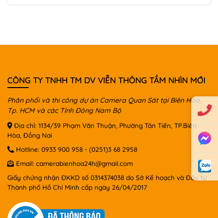
CÔNG TY TNHH TM DV VIỄN THÔNG TẦM NHÌN MỚI
Phân phối và thi công dự án Camera Quan Sát tại Biên Hòa,
Tp. HCM và các Tỉnh Đông Nam Bộ
Địa chỉ: 1134/39 Phạm Văn Thuận, Phường Tân Tiến, TP.Biên
Hòa, Đồng Nai
Hotline:
0933 900 958
-
(0251)3 68 2958
Email:
camerabienhoa24h@gmail.com
Giấy chứng nhận ĐKKD số 0314374038 do Sở Kế hoạch và Đầu tư
Thành phố Hồ Chí Minh cấp ngày 26/04/2017