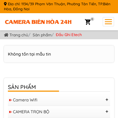
Địa chỉ: 1134/39 Phạm Văn Thuận, Phường Tân Tiến, TP.Biên
Hòa, Đồng Nai
0
Đầu Ghi Etech
Trang chủ
Sản phẩm
Không tồn tại mẫu tin
SẢN PHẨM
Camera Wifi
Camera Tapo
CAMERA TRỌN BỘ
Camera IMOU