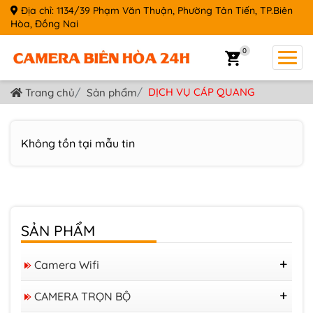
Địa chỉ: 1134/39 Phạm Văn Thuận, Phường Tân Tiến, TP.Biên
Hòa, Đồng Nai
0
DỊCH VỤ CÁP QUANG
Trang chủ
Sản phẩm
Không tồn tại mẫu tin
SẢN PHẨM
Camera Wifi
Camera Tapo
CAMERA TRỌN BỘ
Camera IMOU