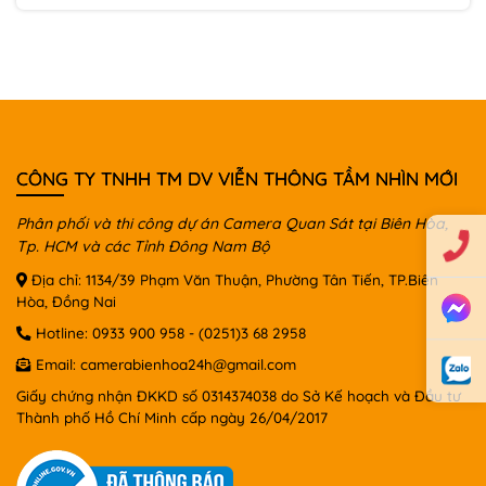
CÔNG TY TNHH TM DV VIỄN THÔNG TẦM NHÌN MỚI
Phân phối và thi công dự án Camera Quan Sát tại Biên Hòa,
Tp. HCM và các Tỉnh Đông Nam Bộ
Địa chỉ: 1134/39 Phạm Văn Thuận, Phường Tân Tiến, TP.Biên
Hòa, Đồng Nai
Hotline:
0933 900 958
-
(0251)3 68 2958
Email:
camerabienhoa24h@gmail.com
Giấy chứng nhận ĐKKD số 0314374038 do Sở Kế hoạch và Đầu tư
Thành phố Hồ Chí Minh cấp ngày 26/04/2017