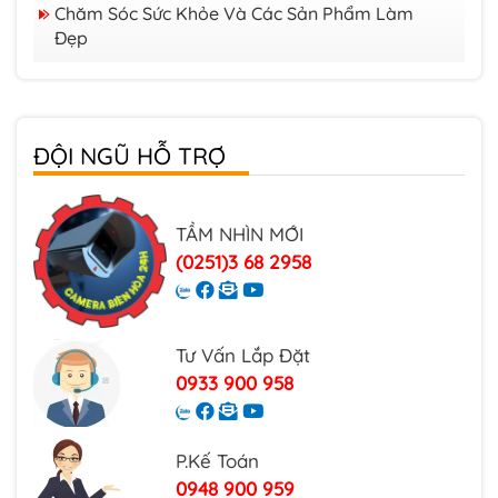
Quạt NLMT
Thiết Bị Báo Cháy
Chăm Sóc Sức Khỏe Và Các Sản Phẩm Làm
Ổ Cứng Lưu (HDD)
Đèn Đường NLMT
Đẹp
Giải Pháp Thi Công – Lắp Đặt
Đèn Pha NLMT
Báo Giá Lắp Đặt Báo Cháy Tại Đồng Nai
Đèn Trụ Cổng NLMT
Dự Án Báo Cháy Đã Triển Khai
Trọn Bộ Điện Năng Lượng Mặt Trời
Phụ Kiện Đèn Năng Lượng Mặt Trời
ĐỘI NGŨ HỖ TRỢ
TẦM NHÌN MỚI
(0251)3 68 2958
Tư Vấn Lắp Đặt
0933 900 958
P.Kế Toán
0948 900 959