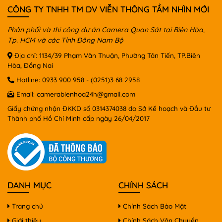
CÔNG TY TNHH TM DV VIỄN THÔNG TẦM NHÌN MỚI
Phân phối và thi công dự án Camera Quan Sát tại Biên Hòa,
Tp. HCM và các Tỉnh Đông Nam Bộ
Địa chỉ: 1134/39 Phạm Văn Thuận, Phường Tân Tiến, TP.Biên
Hòa, Đồng Nai
Hotline:
0933 900 958
-
(0251)3 68 2958
Email:
camerabienhoa24h@gmail.com
Giấy chứng nhận ĐKKD số 0314374038 do Sở Kế hoạch và Đầu tư
Thành phố Hồ Chí Minh cấp ngày 26/04/2017
DANH MỤC
CHÍNH SÁCH
Trang chủ
Chính Sách Bảo Mật
Giới thiệu
Chính Sách Vận Chuyển