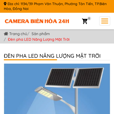
Địa chỉ: 1134/39 Phạm Văn Thuận, Phường Tân Tiến, TP.Biên
Hòa, Đồng Nai
0
Trang chủ
Sản phẩm
Đèn pha LED Năng Lượng Mặt Trời
ĐÈN PHA LED NĂNG LƯỢNG MẶT TRỜI