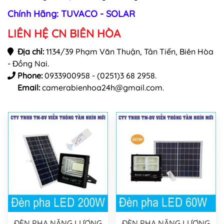
Chính Hãng: TUVACO - SOLAR
LIÊN HỆ CN BIÊN HÒA
Địa chỉ:
1134/39 Phạm Văn Thuận, Tân Tiến, Biên Hòa
- Đồng Nai.
Phone:
0933900958 - (0251)3 68 2958.
Email:
camerabienhoa24h@gmail.com.
ĐÈN PHA NĂNG LƯỢNG
ĐÈN PHA NĂNG LƯỢNG