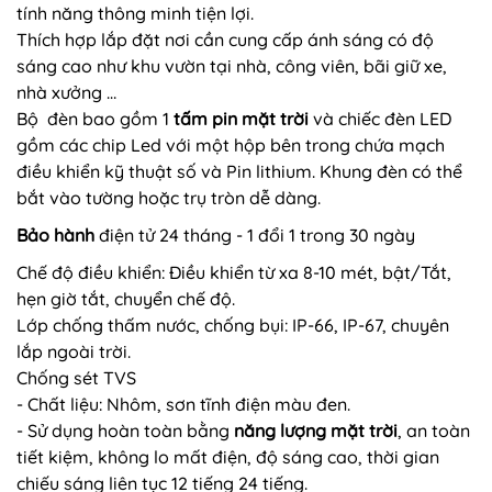
tính năng thông minh tiện lợi.
Thích hợp lắp đặt nơi cần cung cấp ánh sáng có độ
sáng cao như khu vườn tại nhà, công viên, bãi giữ xe,
nhà xưởng …
Bộ đèn bao gồm 1
tấm pin mặt trời
và chiếc đèn LED
gồm các chip Led với một hộp bên trong chứa mạch
điều khiển kỹ thuật số và Pin lithium. Khung đèn có thể
bắt vào tường hoặc trụ tròn dễ dàng.
Bảo hành
điện tử 24 tháng - 1 đổi 1 trong 30 ngày
Chế độ điều khiển: Điều khiển từ xa 8-10 mét, bật/Tắt,
hẹn giờ tắt, chuyển chế độ.
Lớp chống thấm nước, chống bụi: IP-66, IP-67, chuyên
lắp ngoài trời.
Chống sét TVS
- Chất liệu: Nhôm, sơn tĩnh điện màu đen.
- Sử dụng hoàn toàn bằng
năng lượng mặt trời
, an toàn
tiết kiệm, không lo mất điện, độ sáng cao, thời gian
chiếu sáng liên tục 12 tiếng 24 tiếng.