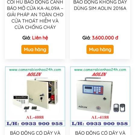
CÒI HÚ BÁO ĐỘNG CẢNH
BÁO ĐỘNG KHÔNG DÂY
BÁO MỞ CỬA KA-AL09A –
DÙNG SIM AOLIN 2016A
GIẢI PHÁP AN TOÀN CHO
CỬA THOÁT HIỂM VÀ
CỬA CHỐNG CHÁY
Giá
:
Liên hệ
Giá
:
3.600.000 đ
Mua hàng
Mua hàng
BÁO ĐỘNG CÓ DÂY VÀ
BÁO ĐỘNG CÓ DÂY VÀ