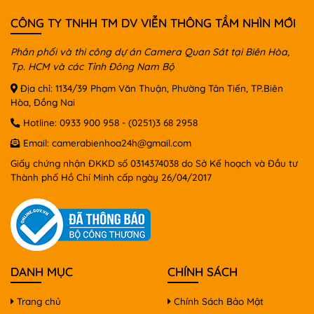
CÔNG TY TNHH TM DV VIỄN THÔNG TẦM NHÌN MỚI
Phân phối và thi công dự án Camera Quan Sát tại Biên Hòa,
Tp. HCM và các Tỉnh Đông Nam Bộ
Địa chỉ: 1134/39 Phạm Văn Thuận, Phường Tân Tiến, TP.Biên
Hòa, Đồng Nai
Hotline:
0933 900 958
-
(0251)3 68 2958
Email:
camerabienhoa24h@gmail.com
Giấy chứng nhận ĐKKD số 0314374038 do Sở Kế hoạch và Đầu tư
Thành phố Hồ Chí Minh cấp ngày 26/04/2017
DANH MỤC
CHÍNH SÁCH
Trang chủ
Chính Sách Bảo Mật