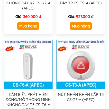
KHÔNG DÂY K2 CS-K2-A
DÂY T9 CS-T9-A (APEC)
(APEC)
Giá
:
360.000 đ
Giá
:
927.000 đ
Mua hàng
Mua hàng
CẢM BIẾN PHÁT HIỆN
NÚT NHẤN KHẨN CẤP T3
ĐÓNG/MỞ THÔNG MINH
CS-T3-A (APEC)
KHÔNG DÂY T6 CS-T6-A