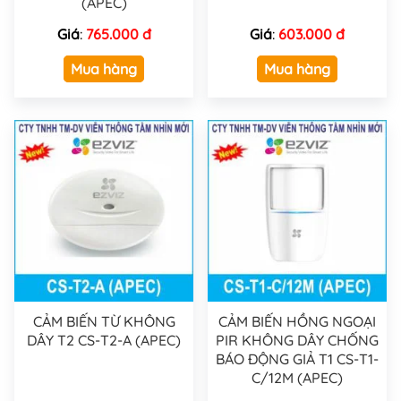
(APEC)
Giá
:
765.000 đ
Giá
:
603.000 đ
Mua hàng
Mua hàng
CẢM BIẾN TỪ KHÔNG
CẢM BIẾN HỒNG NGOẠI
DÂY T2 CS-T2-A (APEC)
PIR KHÔNG DÂY CHỐNG
BÁO ĐỘNG GIẢ T1 CS-T1-
C/12M (APEC)