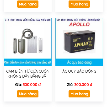
Mua hàng
Mua hàng
CẢM BIẾN TỪ CỬA CUỐN
ẮC QUY BÁO ĐỘNG
KHÔNG DÂY BẰNG SẮT
Giá
:
300.000 đ
Giá
:
300.000 đ
Mua hàng
Mua hàng