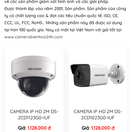
về các sản phẩm giám sát hình ảnh và các giải pháp.
Được thành lập vào năm 2001, Sản phẩm. Sản phẩm của công
ty có chất lượng cao & đạt các tiêu chuẩn quốc tế: ISO, CE,
CCC, UL, FCC, RoHS… Những sản phẩm này đã được sử dụng
tại hơn 100 quốc gia. Nay có mặt tại Việt Nam với giá tốt tại
www.camerabienhoa24h.com
CAMERA IP HD 2M DS-
CAMERA IP HD 2M DS-
2CD1123G0-IUF
2CD1023G0-IUF
Giá
:
1.128.000 đ
Giá
:
1.128.000 đ