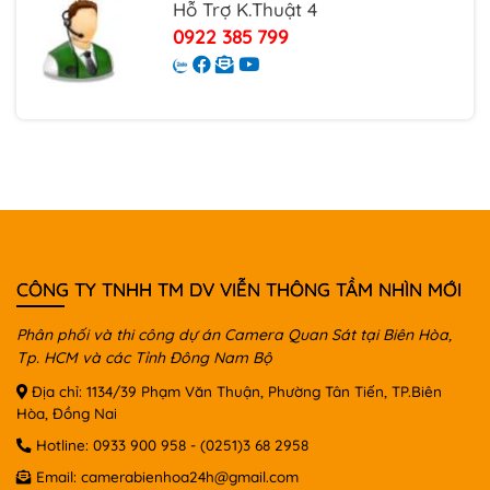
Hỗ Trợ K.Thuật 4
0922 385 799
CÔNG TY TNHH TM DV VIỄN THÔNG TẦM NHÌN MỚI
Phân phối và thi công dự án Camera Quan Sát tại Biên Hòa,
Tp. HCM và các Tỉnh Đông Nam Bộ
Địa chỉ: 1134/39 Phạm Văn Thuận, Phường Tân Tiến, TP.Biên
Hòa, Đồng Nai
Hotline:
0933 900 958
-
(0251)3 68 2958
Email:
camerabienhoa24h@gmail.com