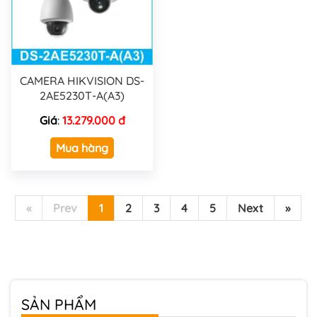
CAMERA HIKVISION DS-
2AE5230T-A(A3)
Giá
:
13.279.000 đ
Mua hàng
«
Prev
1
2
3
4
5
Next
»
SẢN PHẨM