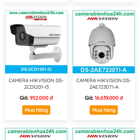
CAMERA HIKVISION DS-
CAMERA HIKVISION DS-
2CD1201-I3
2AE7230TI-A
Giá
:
952.000 đ
Giá
:
16.639.000 đ
Mua hàng
Mua hàng