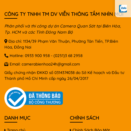
CÔNG TY TNHH TM DV VIỄN THÔNG TẦM NHÌN MỚI
Phân phối và thi công dự án Camera Quan Sát tại Biên Hòa,
Tp. HCM và các Tỉnh Đông Nam Bộ
Địa chỉ: 1134/39 Phạm Văn Thuận, Phường Tân Tiến, TP.Biên
Hòa, Đồng Nai
Hotline:
0933 900 958
-
(0251)3 68 2958
Email:
camerabienhoa24h@gmail.com
Giấy chứng nhận ĐKKD số 0314374038 do Sở Kế hoạch và Đầu tư
Thành phố Hồ Chí Minh cấp ngày 26/04/2017
DANH MỤC
CHÍNH SÁCH
Trang chủ
Chính Sách Bảo Mật