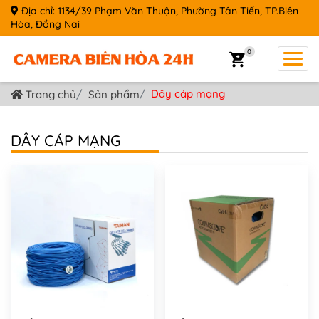
Địa chỉ: 1134/39 Phạm Văn Thuận, Phường Tân Tiến, TP.Biên
Hòa, Đồng Nai
0
Dây cáp mạng
Trang chủ
Sản phẩm
DÂY CÁP MẠNG