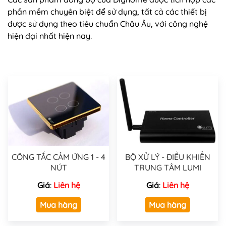
phần mềm chuyên biệt để sử dụng, tất cả các thiết bị
được sử dụng theo tiêu chuẩn Châu Âu, với công nghệ
hiện đại nhất hiện nay.
CÔNG TẮC CẢM ỨNG 1 - 4
BỘ XỬ LÝ - ĐIỀU KHIỂN
NÚT
TRUNG TÂM LUMI
Giá
:
Liên hệ
Giá
:
Liên hệ
Mua hàng
Mua hàng