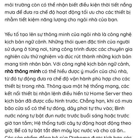
môi trường còn có thể nhận biết điều kiện thời tiết nắng
mưa để đưa ra chế độ hoạt động tối ưu cho các thiết bị
nhằm tiết kiệm năng lượng cho ngôi nhà của bạn.
Yếu tố tạo lên sự thông minh của ngôi nhà là công nghệ
kịch bản ngữ cảnh. Những thói quen đặc tính của người
sử dụng ở từng nơi, từng công trình được các chuyên gia
nghiên cứu thử nghiệm và đúc rút thành những kịch bản
mang tính nhân bản. Với công nghệ kịch bản ngữ cảnh,
nhà thông minh
có thể hiểu được ý muốn của chủ nhà,
từ đó tự động đưa ra chế độ vận hành phù hợp cho các
thiết bị trong nhà. Thông qua một hệ thống mạng, các
kết nối thiết bị nhận lệnh điều hiển từ Home Server theo
kịch bản đã được cấu hình trước. Chẳng hạn, khi có mưa
bão cửa sổ có thể tự đóng, dây phơi tự thu vào; Bình
nước nóng tự bật đun nước trước buổi sáng hoặc trước
giờ tan tầm; Hệ thống tưới cây tự động hoạt động theo
giờ; Bể cá tự bật tắt đèn máy lọc nước và cho cá ăn…
Các sản phẩm đồng bộ của Dighome được tích hợp các