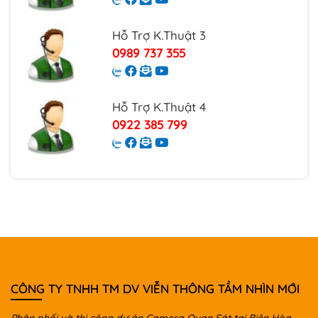
Hỗ Trợ K.Thuật 3
0989 737 355
Hỗ Trợ K.Thuật 4
0922 385 799
CÔNG TY TNHH TM DV VIỄN THÔNG TẦM NHÌN MỚI
Phân phối và thi công dự án Camera Quan Sát tại Biên Hòa,