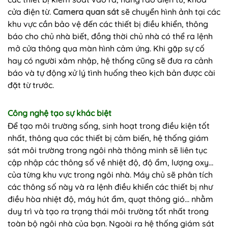
cửa điện từ.
Camera quan sát
sẽ chuyển hình ảnh tại các
khu vực cần bảo vệ đến các thiết bị điều khiển, thông
báo cho chủ nhà biết, đồng thời chủ nhà có thể ra lệnh
mở cửa thông qua màn hình cảm ứng. Khi gặp sự cố
hay có người xâm nhập, hệ thống cũng sẽ đưa ra cảnh
báo và tự động xử lý tình huống theo kịch bản được cài
đặt từ trước.
Công nghệ tạo sự khác biệt
Để tạo môi trường sống, sinh hoạt trong điều kiện tốt
nhất, thông qua các thiết bị cảm biến, hệ thống giám
sát môi trường trong ngôi nhà thông minh sẽ liên tục
cập nhập các thông số về nhiệt độ, độ ẩm, lượng oxy…
của từng khu vực trong ngôi nhà. Máy chủ sẽ phân tích
các thông số này và ra lệnh điều khiển các thiết bị như
điều hòa nhiệt độ, máy hút ẩm, quạt thông gió… nhằm
duy trì và tạo ra trạng thái môi trường tốt nhất trong
toàn bộ ngôi nhà của bạn. Ngoài ra hệ thống giám sát