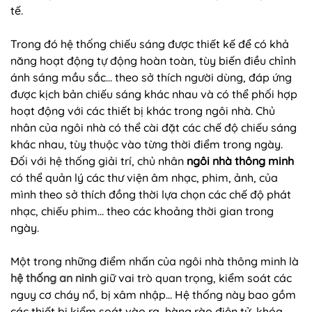
tế.
Trong đó hệ thống chiếu sáng được thiết kế để có khả
năng hoạt động tự động hoàn toàn, tùy biến điều chỉnh
ánh sáng mầu sắc… theo sở thích người dùng, đáp ứng
được kịch bản chiếu sáng khác nhau và có thể phối hợp
hoạt động với các thiết bị khác trong ngôi nhà. Chủ
nhân của ngôi nhà có thể cài đặt các chế độ chiếu sáng
khác nhau, tùy thuộc vào từng thời điểm trong ngày.
Đối với hệ thống giải trí, chủ nhân
ngôi nhà thông minh
có thể quản lý các thư viện âm nhạc, phim, ảnh, của
mình theo sở thích đồng thời lựa chọn các chế độ phát
nhạc, chiếu phim… theo các khoảng thời gian trong
ngày.
Một trong những điểm nhấn của ngôi nhà thông minh là
hệ thống an ninh
giữ vai trò quan trọng, kiểm soát các
nguy cơ cháy nổ, bị xâm nhập… Hệ thống này bao gồm
các thiết bị kiểm soát vào ra, hàng rào điện tử, khóa