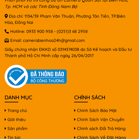
Tp. HCM và các Tỉnh Đông Nam Bộ
Địa chỉ: 1134/39 Phạm Văn Thuận, Phường Tân Tiến, TP.Biên
Hòa, Đồng Nai
Hotline:
0933 900 958
-
(0251)3 68 2958
Email:
camerabienhoa24h@gmail.com
Giấy chứng nhận ĐKKD số 0314374038 do Sở Kế hoạch và Đầu tư
Thành phố Hồ Chí Minh cấp ngày 26/04/2017
DANH MỤC
CHÍNH SÁCH
Trang chủ
Chính Sách Bảo Mật
Giới thiệu
Chính Sách Vận Chuyển
Sản phẩm
Chính sách Đổi Trả Hàng
Tin tức
Chính Sách Về Đặt Hàng