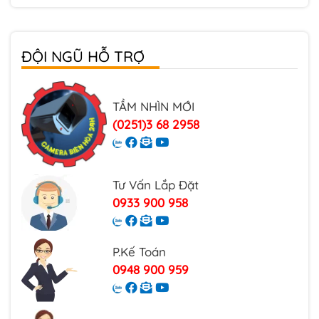
Đèn Trụ Cổng NLMT
Dự Án Báo Cháy Đã Triển Khai
Trọn Bộ Điện Năng Lượng Mặt Trời
Phụ Kiện Đèn Năng Lượng Mặt Trời
ĐỘI NGŨ HỖ TRỢ
TẦM NHÌN MỚI
(0251)3 68 2958
Tư Vấn Lắp Đặt
0933 900 958
P.Kế Toán
0948 900 959